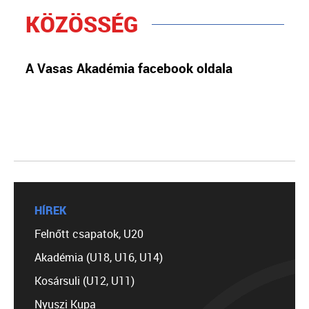
KÖZÖSSÉG
A Vasas Akadémia facebook oldala
HÍREK
Felnőtt csapatok, U20
Akadémia (U18, U16, U14)
Kosársuli (U12, U11)
Nyuszi Kupa