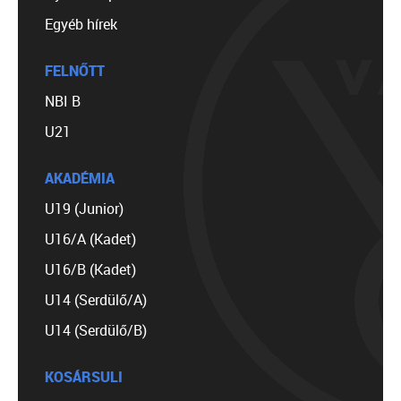
Egyéb hírek
FELNŐTT
NBI B
U21
AKADÉMIA
U19 (Junior)
U16/A (Kadet)
U16/B (Kadet)
U14 (Serdülő/A)
U14 (Serdülő/B)
KOSÁRSULI