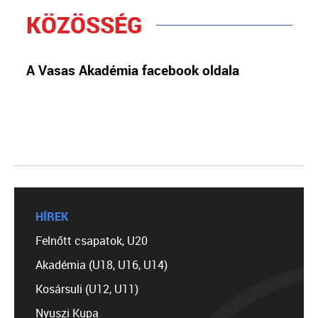
KÖZÖSSÉG
A Vasas Akadémia facebook oldala
HÍREK
Felnőtt csapatok, U20
Akadémia (U18, U16, U14)
Kosársuli (U12, U11)
Nyuszi Kupa