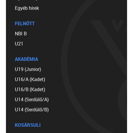
Egyéb hírek
FELNŐTT
NBI B
U21
AKADÉMIA
U19 (Junior)
U16/A (Kadet)
U16/B (Kadet)
U14 (Serdülő/A)
U14 (Serdülő/B)
KOSÁRSULI