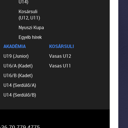
U14)
Kosársuli
(U12, U11)
Nyuszi Kupa
Egyéb hírek
AKADÉMIA
KOSÁRSULI
U19 (Junior)
Vasas U12
U16/A (Kadet)
Vasas U11
U16/B (Kadet)
U14 (Serdülő/A)
U14 (Serdülő/B)
36 70 779 4775