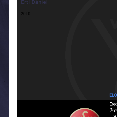
Ertl Dániel
2010
ELŐ
Ere
(Ny
V