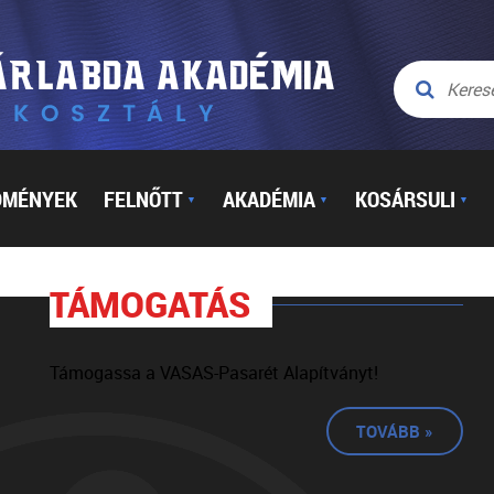
DMÉNYEK
FELNŐTT
AKADÉMIA
KOSÁRSULI
▼
▼
▼
TÁMOGATÁS
Támogassa a VASAS-Pasarét Alapítványt!
TOVÁBB »