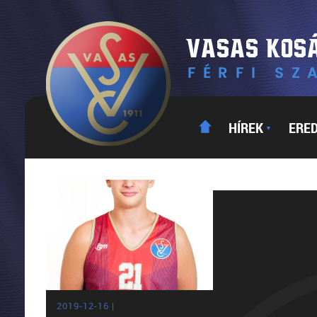
HÍREK
ERE
▼
2019-12-16 |