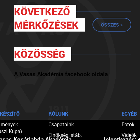
KÖVETKEZŐ
MÉRKŐZÉSEK
ÖSSZES »
KÖZÖSSÉG
A Vasas Akadémia facebook oldala
KÉSZÍTŐ
RÓLUNK
EGYÉB
dmények
Csapataink
Fotók
uszi Kupa)
Elnökség, stáb,
Videók
asas Kosárlabda Akadémia
Jelentkezés:
+