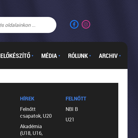
ELŐKÉSZÍTŐ
MÉDIA
RÓLUNK
ARCHIV
▼
▼
▼
▼
HÍREK
FELNŐTT
Felnőtt
NBI B
csapatok, U20
U21
Akadémia
(U18, U16,