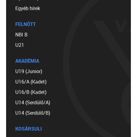
Egyéb hírek
FELNŐTT
NBI B
U21
AKADÉMIA
U19 (Junior)
U16/A (Kadet)
U16/B (Kadet)
U14 (Serdülő/A)
U14 (Serdülő/B)
KOSÁRSULI