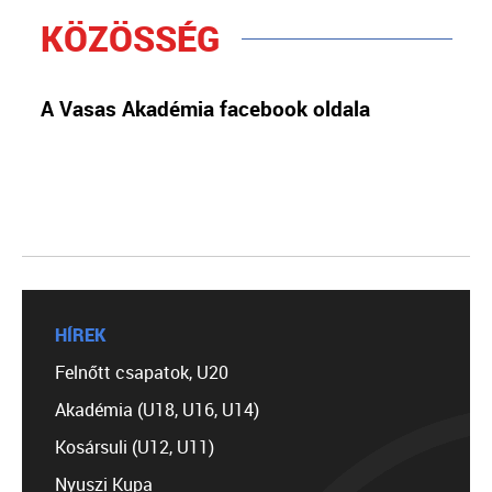
KÖZÖSSÉG
A Vasas Akadémia facebook oldala
HÍREK
Felnőtt csapatok, U20
Akadémia (U18, U16, U14)
Kosársuli (U12, U11)
Nyuszi Kupa