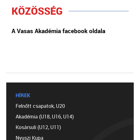
KÖZÖSSÉG
A Vasas Akadémia facebook oldala
HÍREK
Felnőtt csapatok, U20
Akadémia (U18, U16, U14)
Kosársuli (U12, U11)
Nyuszi Kupa