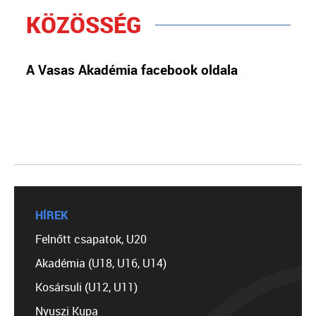
KÖZÖSSÉG
A Vasas Akadémia facebook oldala
HÍREK
Felnőtt csapatok, U20
Akadémia (U18, U16, U14)
Kosársuli (U12, U11)
Nyuszi Kupa