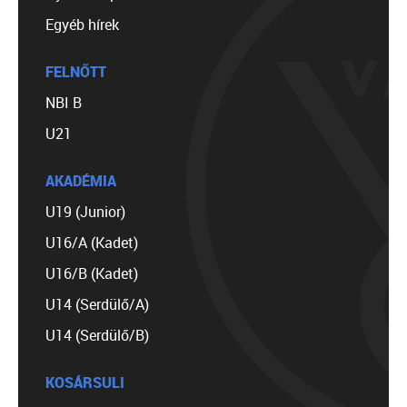
Egyéb hírek
FELNŐTT
NBI B
U21
AKADÉMIA
U19 (Junior)
U16/A (Kadet)
U16/B (Kadet)
U14 (Serdülő/A)
U14 (Serdülő/B)
KOSÁRSULI