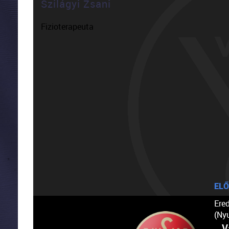
Szilágyi Zsani
Fizioterapeuta
ELŐ
Ere
(Ny
V