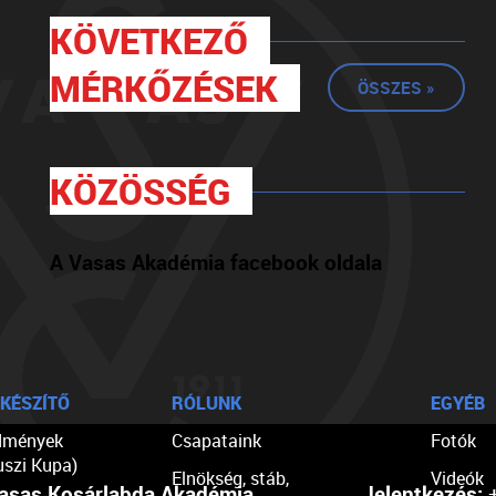
KÖVETKEZŐ
MÉRKŐZÉSEK
ÖSSZES »
KÖZÖSSÉG
A Vasas Akadémia facebook oldala
KÉSZÍTŐ
RÓLUNK
EGYÉB
dmények
Csapataink
Fotók
uszi Kupa)
Elnökség, stáb,
Videók
asas Kosárlabda Akadémia
Jelentkezés:
+