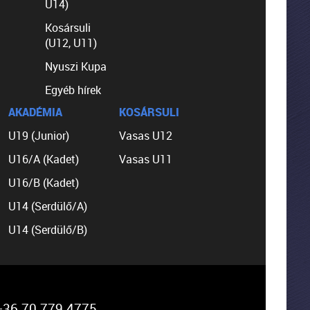
U14)
Kosársuli
(U12, U11)
Nyuszi Kupa
Egyéb hírek
AKADÉMIA
KOSÁRSULI
U19 (Junior)
Vasas U12
U16/A (Kadet)
Vasas U11
U16/B (Kadet)
U14 (Serdülő/A)
U14 (Serdülő/B)
36 70 779 4775