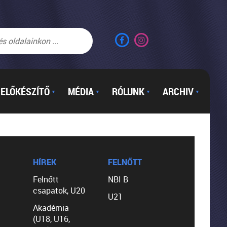
ELŐKÉSZÍTŐ
MÉDIA
RÓLUNK
ARCHIV
▼
▼
▼
▼
HÍREK
FELNŐTT
Felnőtt
NBI B
csapatok, U20
U21
Akadémia
(U18, U16,