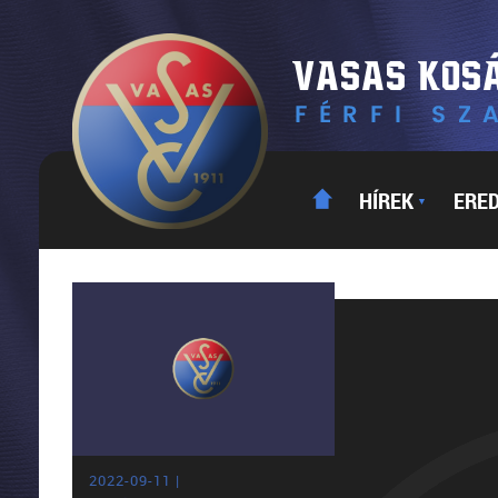
HÍREK
ERE
▼
2022-09-11 |