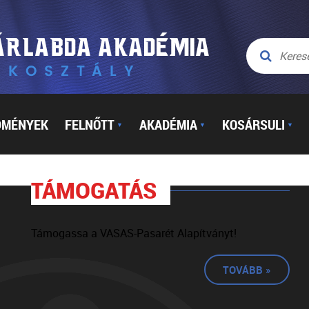
DMÉNYEK
FELNŐTT
AKADÉMIA
KOSÁRSULI
▼
▼
▼
TÁMOGATÁS
Támogassa a VASAS-Pasarét Alapítványt!
TOVÁBB »