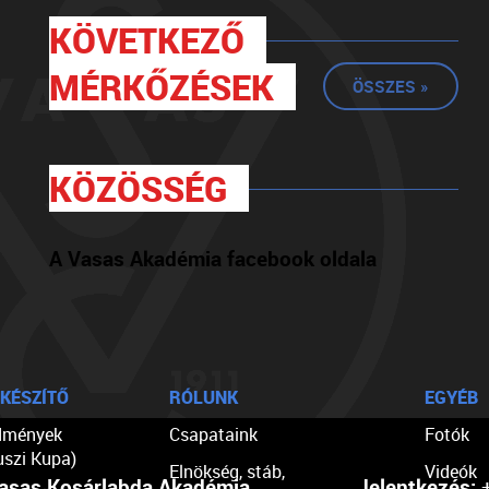
KÖVETKEZŐ
MÉRKŐZÉSEK
ÖSSZES »
KÖZÖSSÉG
A Vasas Akadémia facebook oldala
KÉSZÍTŐ
RÓLUNK
EGYÉB
dmények
Csapataink
Fotók
uszi Kupa)
Elnökség, stáb,
Videók
asas Kosárlabda Akadémia
Jelentkezés:
+