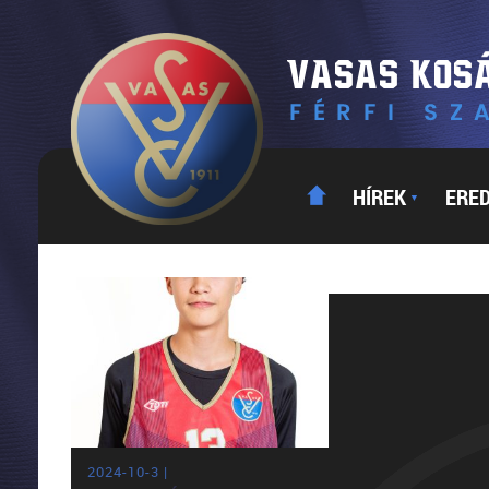
HÍREK
ERE
▼
2024-10-3 |