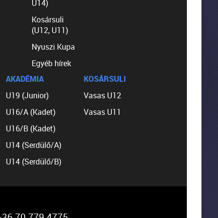
U14)
Kosársuli
(U12, U11)
Nyuszi Kupa
Egyéb hírek
AKADÉMIA
KOSÁRSULI
U19 (Junior)
Vasas U12
U16/A (Kadet)
Vasas U11
U16/B (Kadet)
U14 (Serdülő/A)
U14 (Serdülő/B)
36 70 779 4775