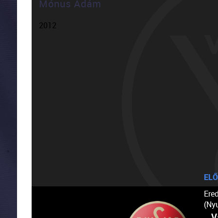
Mónus Ádám
2012
ELŐ
Ere
(Ny
V