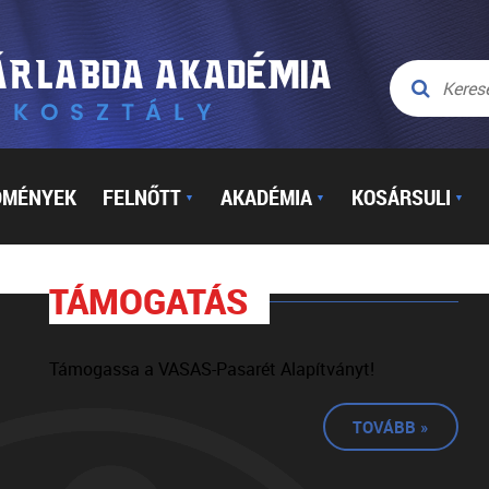
DMÉNYEK
FELNŐTT
AKADÉMIA
KOSÁRSULI
▼
▼
▼
TÁMOGATÁS
Támogassa a VASAS-Pasarét Alapítványt!
TOVÁBB »