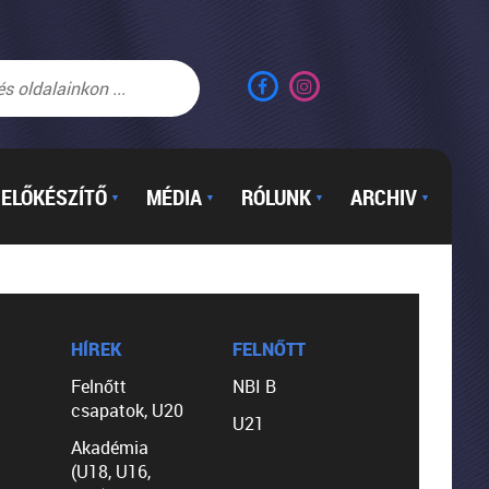
ELŐKÉSZÍTŐ
MÉDIA
RÓLUNK
ARCHIV
▼
▼
▼
▼
HÍREK
FELNŐTT
Felnőtt
NBI B
csapatok, U20
U21
Akadémia
(U18, U16,