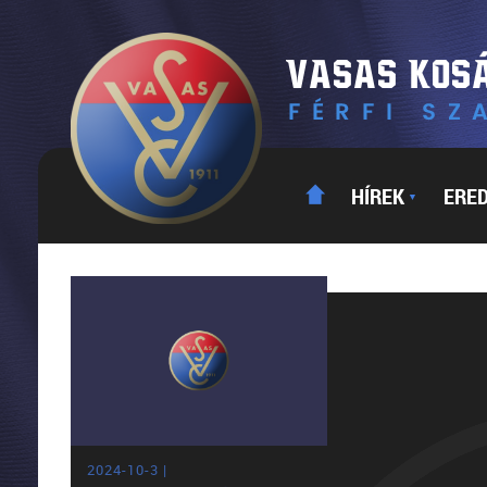
HÍREK
ERE
▼
2024-10-3 |