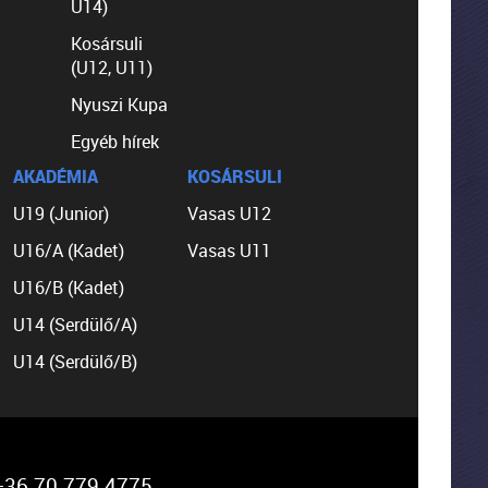
U14)
Kosársuli
(U12, U11)
Nyuszi Kupa
Egyéb hírek
AKADÉMIA
KOSÁRSULI
U19 (Junior)
Vasas U12
U16/A (Kadet)
Vasas U11
U16/B (Kadet)
U14 (Serdülő/A)
U14 (Serdülő/B)
36 70 779 4775