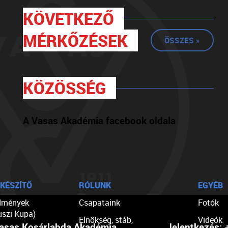
KÖVETKEZŐ
MÉRKŐZÉSEK
ÖSSZES »
KÖZÖSSÉG
A Vasas Akadémia facebook oldala
KÉSZÍTŐ
RÓLUNK
EGYÉB
dmények
Csapataink
Fotók
uszi Kupa)
Elnökség, stáb,
Videók
asas Kosárlabda Akadémia
Jelentkezés:
+