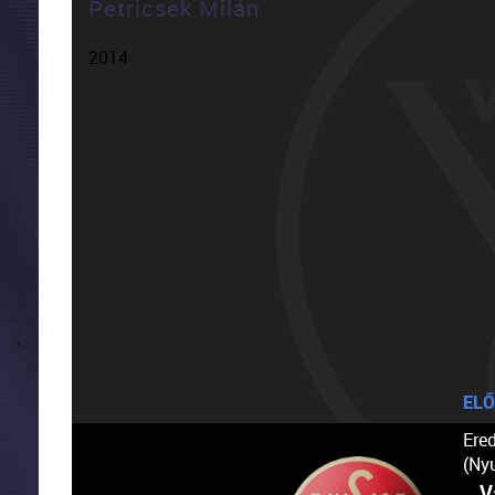
Petricsek Milán
2014
ELŐ
Ere
(Ny
V