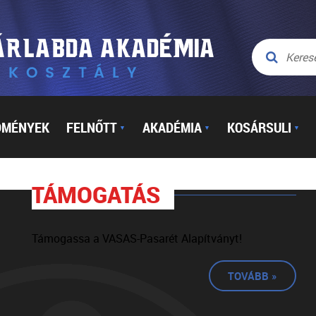
DMÉNYEK
FELNŐTT
AKADÉMIA
KOSÁRSULI
▼
▼
▼
TÁMOGATÁS
Támogassa a VASAS-Pasarét Alapítványt!
TOVÁBB »