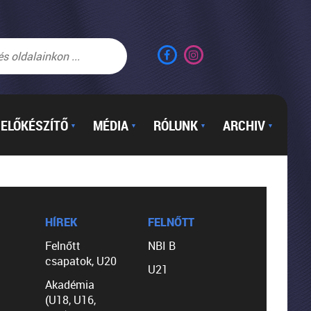
ELŐKÉSZÍTŐ
MÉDIA
RÓLUNK
ARCHIV
▼
▼
▼
▼
HÍREK
FELNŐTT
Felnőtt
NBI B
csapatok, U20
U21
Akadémia
(U18, U16,