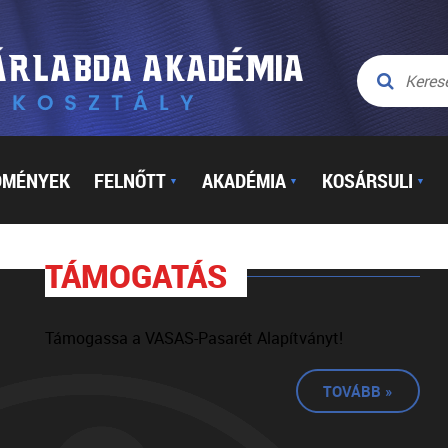
DMÉNYEK
FELNŐTT
AKADÉMIA
KOSÁRSULI
▼
▼
▼
TÁMOGATÁS
Támogassa a VASAS-Pasarét Alapítványt!
TOVÁBB »