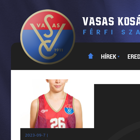
HÍREK
ERE
▼
2023-09-7 |