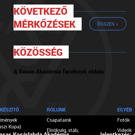
KÖVETKEZŐ
MÉRKŐZÉSEK
ÖSSZES »
KÖZÖSSÉG
A Vasas Akadémia facebook oldala
KÉSZÍTŐ
RÓLUNK
EGYÉB
dmények
Csapataink
Fotók
uszi Kupa)
Elnökség, stáb,
Videók
asas Kosárlabda Akadémia
Jelentkezés:
+