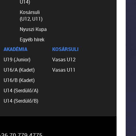
U14)
Kosársuli
(U12, U11)
Nyuszi Kupa
Egyéb hírek
AKADÉMIA
KOSÁRSULI
U19 (Junior)
Vasas U12
U16/A (Kadet)
Vasas U11
U16/B (Kadet)
U14 (Serdülő/A)
U14 (Serdülő/B)
36 70 779 4775