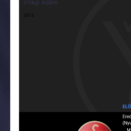
Világi Ádám
2013
ELŐ
Ere
(Ny
V