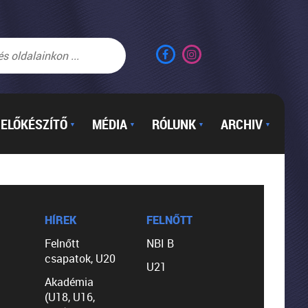
ELŐKÉSZÍTŐ
MÉDIA
RÓLUNK
ARCHIV
▼
▼
▼
▼
HÍREK
FELNŐTT
Felnőtt
NBI B
csapatok, U20
U21
Akadémia
(U18, U16,