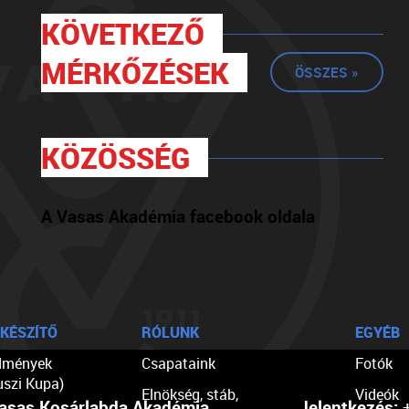
KÖVETKEZŐ
MÉRKŐZÉSEK
ÖSSZES »
KÖZÖSSÉG
A Vasas Akadémia facebook oldala
KÉSZÍTŐ
RÓLUNK
EGYÉB
dmények
Csapataink
Fotók
uszi Kupa)
Elnökség, stáb,
Videók
asas Kosárlabda Akadémia
Jelentkezés:
+