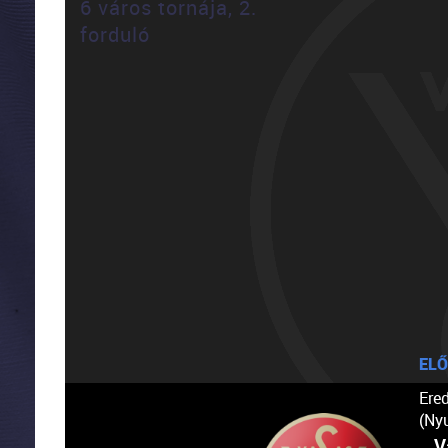
6 város tornája, 2.
forduló
ELŐ
Ere
(Ny
V