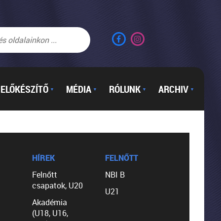
ELŐKÉSZÍTŐ
MÉDIA
RÓLUNK
ARCHIV
▼
▼
▼
▼
HÍREK
FELNŐTT
Felnőtt
NBI B
csapatok, U20
U21
Akadémia
(U18, U16,