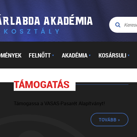
DMÉNYEK
FELNŐTT
AKADÉMIA
KOSÁRSULI
▼
▼
▼
TÁMOGATÁS
Támogassa a VASAS-Pasarét Alapítványt!
TOVÁBB »