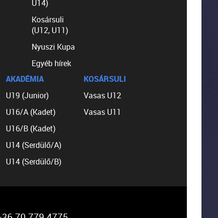
U14)
Kosársuli
(U12, U11)
Nyuszi Kupa
Egyéb hírek
AKADÉMIA
KOSÁRSULI
U19 (Junior)
Vasas U12
U16/A (Kadet)
Vasas U11
U16/B (Kadet)
U14 (Serdülő/A)
U14 (Serdülő/B)
36 70 779 4775