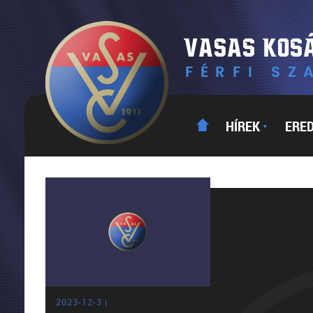
HÍREK
ERE
▼
2023-12-3 |