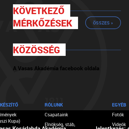
KÖVETKEZŐ
MÉRKŐZÉSEK
ÖSSZES »
KÖZÖSSÉG
A Vasas Akadémia facebook oldala
KÉSZÍTŐ
RÓLUNK
EGYÉB
dmények
Csapataink
Fotók
uszi Kupa)
Elnökség, stáb,
Videók
asas Kosárlabda Akadémia
Jelentkezés:
+