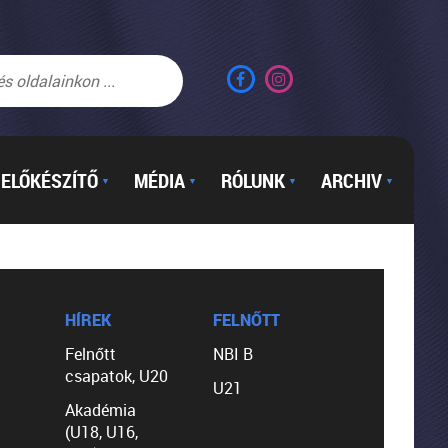
ELŐKÉSZÍTŐ
MÉDIA
RÓLUNK
ARCHIV
▼
▼
▼
▼
HÍREK
FELNŐTT
Felnőtt
NBI B
csapatok, U20
U21
Akadémia
(U18, U16,