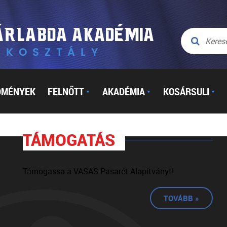
DMÉNYEK
FELNŐTT
AKADÉMIA
KOSÁRSULI
▼
▼
▼
TÁMOGATÁS
Támogassa a VASAS-Pasarét Alapítványt!
TOVÁBB »