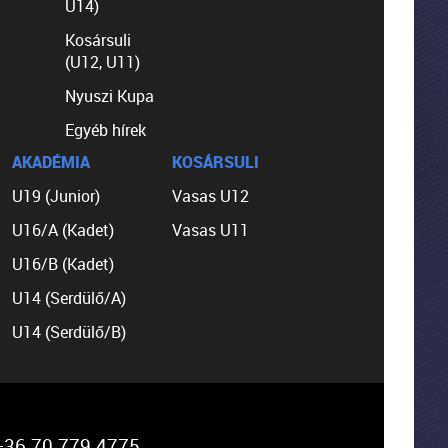
U14)
Kosársuli
(U12, U11)
Nyuszi Kupa
Egyéb hírek
AKADÉMIA
KOSÁRSULI
U19 (Junior)
Vasas U12
U16/A (Kadet)
Vasas U11
U16/B (Kadet)
U14 (Serdülő/A)
U14 (Serdülő/B)
36 70 779 4775