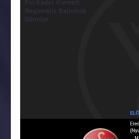
Fiú Kadet Kiemelt
Regionális Bajnokok
Döntője
ELŐ
Ere
(Ny
V