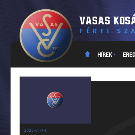
HÍREK
ERE
▼
2026-01-14 |