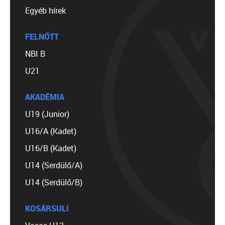
Egyéb hírek
FELNŐTT
NBI B
U21
AKADÉMIA
U19 (Junior)
U16/A (Kadet)
U16/B (Kadet)
U14 (Serdülő/A)
U14 (Serdülő/B)
KOSÁRSULI