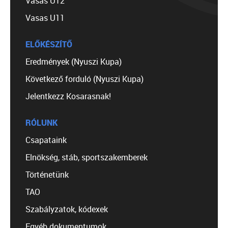
Vasas U12
Vasas U11
ELŐKÉSZÍTŐ
Eredmények (Nyuszi Kupa)
Következő forduló (Nyuszi Kupa)
Jelentkezz Kosarasnak!
RÓLUNK
Csapataink
Elnökség, stáb, sportszakemberek
Történetünk
TAO
Szabályzatok, kódexek
Egyéb dokumentumok