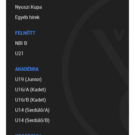
Nyuszi Kupa
Egyéb hírek
FELNŐTT
NBI B
U21
AKADÉMIA
U19 (Junior)
U16/A (Kadet)
U16/B (Kadet)
U14 (Serdülő/A)
U14 (Serdülő/B)