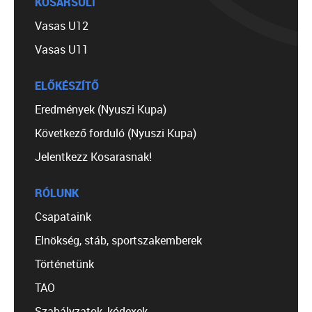
KOSÁRSULI
Vasas U12
Vasas U11
ELŐKÉSZÍTŐ
Eredmények (Nyuszi Kupa)
Következő forduló (Nyuszi Kupa)
Jelentkezz Kosarasnak!
RÓLUNK
Csapataink
Elnökség, stáb, sportszakemberek
Történetünk
TAO
Szabályzatok, kódexek