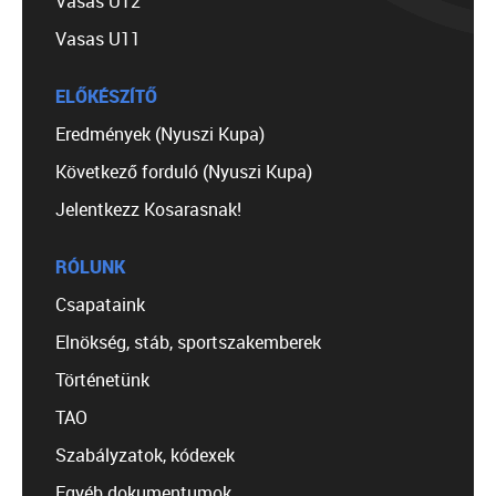
Vasas U12
Vasas U11
ELŐKÉSZÍTŐ
Eredmények (Nyuszi Kupa)
Következő forduló (Nyuszi Kupa)
Jelentkezz Kosarasnak!
RÓLUNK
Csapataink
Elnökség, stáb, sportszakemberek
Történetünk
TAO
Szabályzatok, kódexek
Egyéb dokumentumok