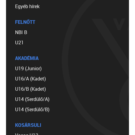
Egyéb hírek
FELNŐTT
NBI B
U21
AKADÉMIA
U19 (Junior)
U16/A (Kadet)
U16/B (Kadet)
U14 (Serdülő/A)
U14 (Serdülő/B)
KOSÁRSULI