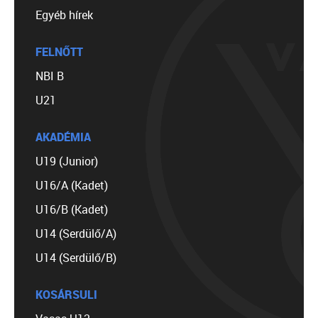
Egyéb hírek
FELNŐTT
NBI B
U21
AKADÉMIA
U19 (Junior)
U16/A (Kadet)
U16/B (Kadet)
U14 (Serdülő/A)
U14 (Serdülő/B)
KOSÁRSULI