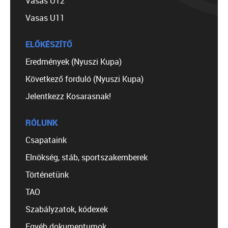
Vasas U12
Vasas U11
ELŐKÉSZÍTŐ
Eredmények (Nyuszi Kupa)
Következő forduló (Nyuszi Kupa)
Jelentkezz Kosarasnak!
RÓLUNK
Csapataink
Elnökség, stáb, sportszakemberek
Történetünk
TAO
Szabályzatok, kódexek
Egyéb dokumentumok