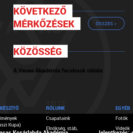
KÖVETKEZŐ
MÉRKŐZÉSEK
ÖSSZES »
KÖZÖSSÉG
A Vasas Akadémia facebook oldala
KÉSZÍTŐ
RÓLUNK
EGYÉB
dmények
Csapataink
Fotók
uszi Kupa)
Elnökség, stáb,
Videók
asas Kosárlabda Akadémia
Jelentkezés:
+