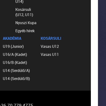
U14)
Kosársuli
(U12, U11)
Nyuszi Kupa
Egyéb hírek
AKADÉMIA
KOSÁRSULI
U19 (Junior)
Vasas U12
U16/A (Kadet)
Vasas U11
U16/B (Kadet)
U14 (Serdülő/A)
U14 (Serdülő/B)
36 70 779 4775