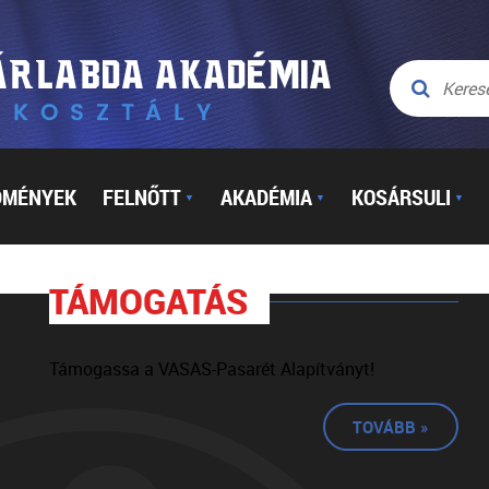
DMÉNYEK
FELNŐTT
AKADÉMIA
KOSÁRSULI
▼
▼
▼
TÁMOGATÁS
Támogassa a VASAS-Pasarét Alapítványt!
TOVÁBB »