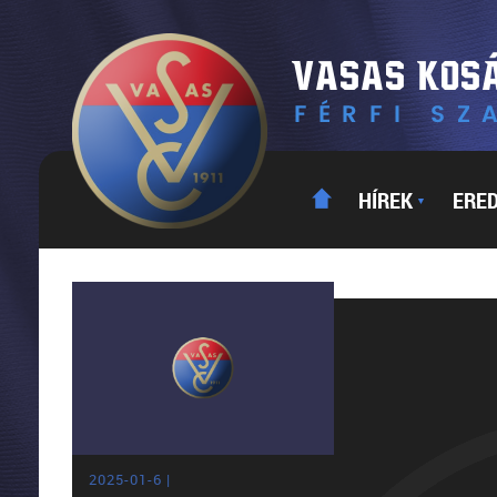
HÍREK
ERE
▼
2025-01-6 |