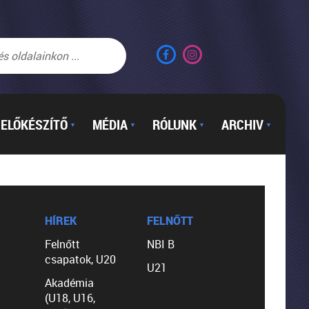
ELŐKÉSZÍTŐ
MÉDIA
RÓLUNK
ARCHIV
▼
▼
▼
▼
HÍREK
FELNŐTT
Felnőtt
NBI B
csapatok, U20
U21
Akadémia
(U18, U16,