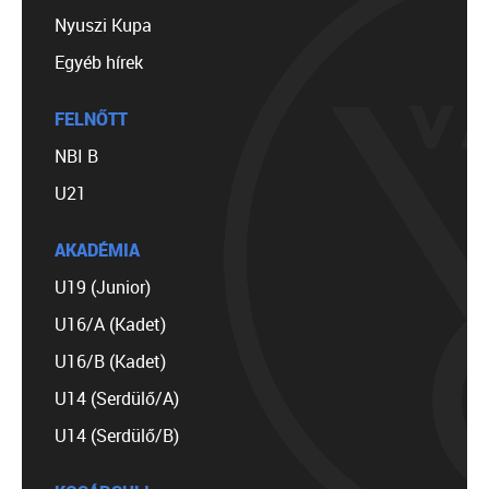
Nyuszi Kupa
Egyéb hírek
FELNŐTT
NBI B
U21
AKADÉMIA
U19 (Junior)
U16/A (Kadet)
U16/B (Kadet)
U14 (Serdülő/A)
U14 (Serdülő/B)