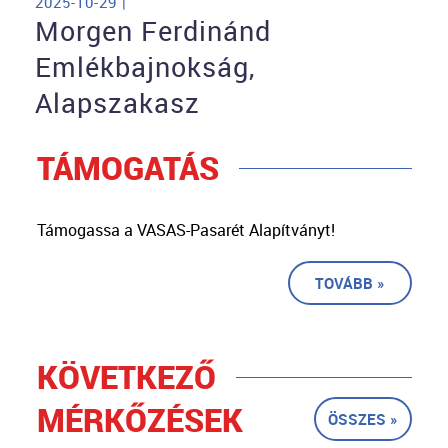
2025-10-29 |
Morgen Ferdinánd
Emlékbajnokság,
Alapszakasz
TÁMOGATÁS
Támogassa a VASAS-Pasarét Alapítványt!
TOVÁBB »
KÖVETKEZŐ
MÉRKŐZÉSEK
ÖSSZES »