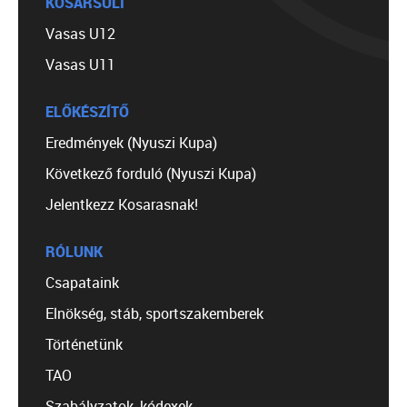
KOSÁRSULI
Vasas U12
Vasas U11
ELŐKÉSZÍTŐ
Eredmények (Nyuszi Kupa)
Következő forduló (Nyuszi Kupa)
Jelentkezz Kosarasnak!
RÓLUNK
Csapataink
Elnökség, stáb, sportszakemberek
Történetünk
TAO
Szabályzatok, kódexek