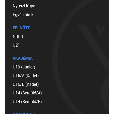
Nyuszi Kupa
Egyéb hírek
FELNŐTT
NBI B
U21
AKADÉMIA
U19 (Junior)
U16/A (Kadet)
U16/B (Kadet)
U14 (Serdülő/A)
U14 (Serdülő/B)