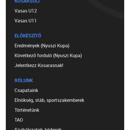
KOSÁRSULI
Vasas U12
Vasas U11
ELŐKÉSZÍTŐ
Eredmények (Nyuszi Kupa)
Következő forduló (Nyuszi Kupa)
Jelentkezz Kosarasnak!
RÓLUNK
Csapataink
Elnökség, stáb, sportszakemberek
Történetünk
TAO
Szabályzatok, kódexek