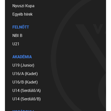
Nyuszi Kupa
Egyéb hírek
FELNŐTT
NBI B
U21
AKADÉMIA
U19 (Junior)
U16/A (Kadet)
U16/B (Kadet)
U14 (Serdülő/A)
U14 (Serdülő/B)