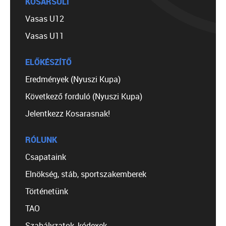
KOSÁRSULI
Vasas U12
Vasas U11
ELŐKÉSZÍTŐ
Eredmények (Nyuszi Kupa)
Következő forduló (Nyuszi Kupa)
Jelentkezz Kosarasnak!
RÓLUNK
Csapataink
Elnökség, stáb, sportszakemberek
Történetünk
TAO
Szabályzatok, kódexek