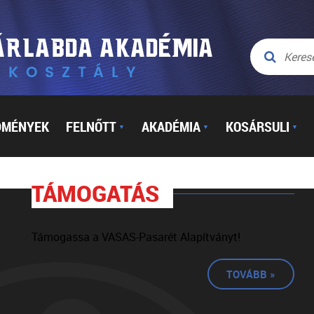
DMÉNYEK
FELNŐTT
AKADÉMIA
KOSÁRSULI
▼
▼
▼
TÁMOGATÁS
Támogassa a VASAS-Pasarét Alapítványt!
TOVÁBB »