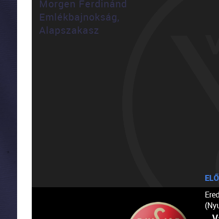
Morgen Ferdinánd
Emlékbajnokság,
Alapszakasz
ELŐ
Ere
(Ny
V