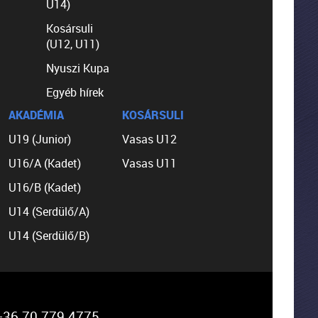
U14)
Kosársuli
(U12, U11)
Nyuszi Kupa
Egyéb hírek
AKADÉMIA
KOSÁRSULI
U19 (Junior)
Vasas U12
U16/A (Kadet)
Vasas U11
U16/B (Kadet)
U14 (Serdülő/A)
U14 (Serdülő/B)
36 70 779 4775