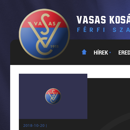
HÍREK
ERE
▼
2018-10-20 |