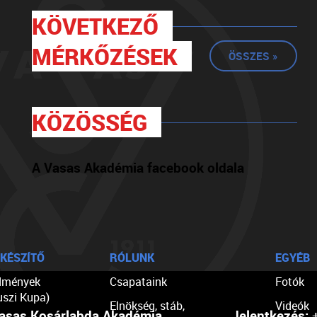
KÖVETKEZŐ
MÉRKŐZÉSEK
ÖSSZES »
KÖZÖSSÉG
A Vasas Akadémia facebook oldala
KÉSZÍTŐ
RÓLUNK
EGYÉB
dmények
Csapataink
Fotók
uszi Kupa)
Elnökség, stáb,
Videók
asas Kosárlabda Akadémia
Jelentkezés:
+