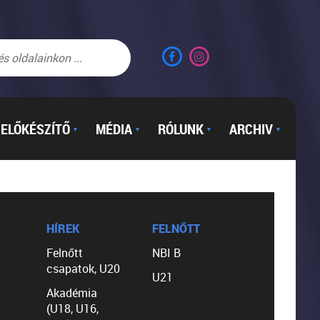
ELŐKÉSZÍTŐ
MÉDIA
RÓLUNK
ARCHIV
▼
▼
▼
▼
HÍREK
FELNŐTT
Felnőtt
NBI B
csapatok, U20
U21
Akadémia
(U18, U16,