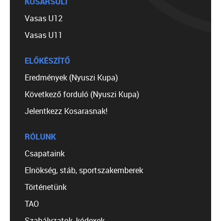
KOSÁRSULI
Vasas U12
Vasas U11
ELŐKÉSZÍTŐ
Eredmények (Nyuszi Kupa)
Következő forduló (Nyuszi Kupa)
Jelentkezz Kosarasnak!
RÓLUNK
Csapataink
Elnökség, stáb, sportszakemberek
Történetünk
TAO
Szabályzatok, kódexek