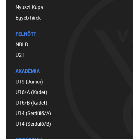
Nyuszi Kupa
Egyéb hírek
FELNŐTT
NBI B
U21
AKADÉMIA
U19 (Junior)
U16/A (Kadet)
U16/B (Kadet)
U14 (Serdülő/A)
U14 (Serdülő/B)