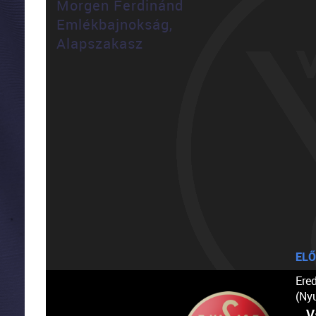
Morgen Ferdinánd
Emlékbajnokság,
Alapszakasz
ELŐ
Ere
(Ny
V