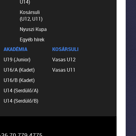
U14)
Kosársuli
(U12, U11)
Nyuszi Kupa
Egyéb hírek
AKADÉMIA
KOSÁRSULI
U19 (Junior)
Vasas U12
U16/A (Kadet)
Vasas U11
U16/B (Kadet)
U14 (Serdülő/A)
U14 (Serdülő/B)
36 70 779 4775