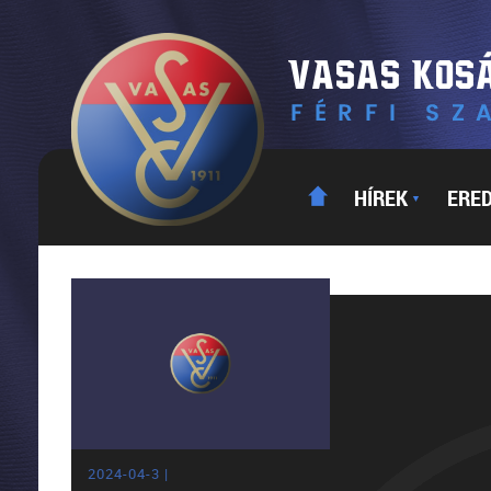
HÍREK
ERE
▼
2024-04-3 |