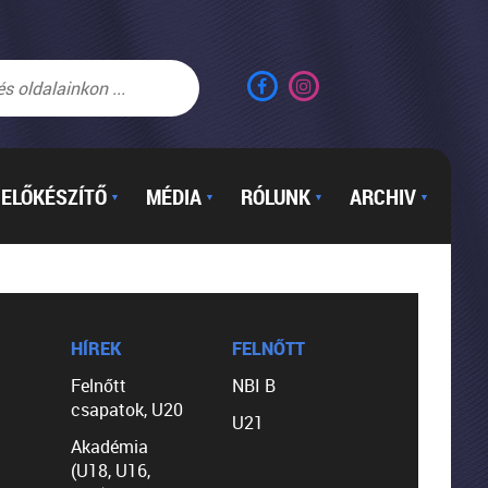
ELŐKÉSZÍTŐ
MÉDIA
RÓLUNK
ARCHIV
▼
▼
▼
▼
HÍREK
FELNŐTT
Felnőtt
NBI B
csapatok, U20
U21
Akadémia
(U18, U16,