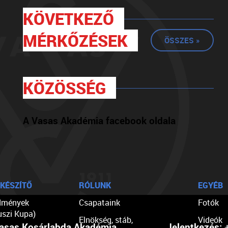
KÖVETKEZŐ
MÉRKŐZÉSEK
ÖSSZES »
KÖZÖSSÉG
A Vasas Akadémia facebook oldala
KÉSZÍTŐ
RÓLUNK
EGYÉB
dmények
Csapataink
Fotók
uszi Kupa)
Elnökség, stáb,
Videók
asas Kosárlabda Akadémia
Jelentkezés:
+