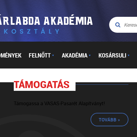
DMÉNYEK
FELNŐTT
AKADÉMIA
KOSÁRSULI
▼
▼
▼
TÁMOGATÁS
Támogassa a VASAS-Pasarét Alapítványt!
TOVÁBB »