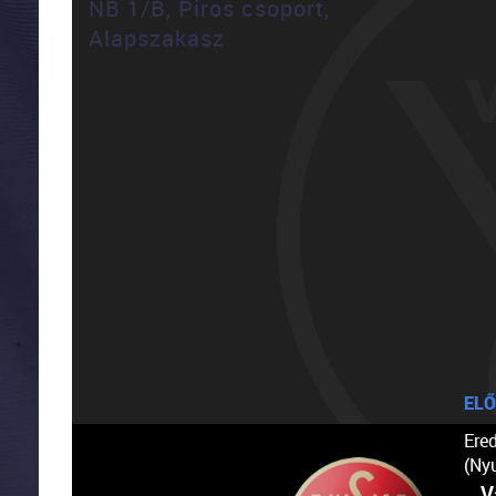
NB 1/B, Piros csoport,
Alapszakasz
ELŐ
Ere
(Ny
V