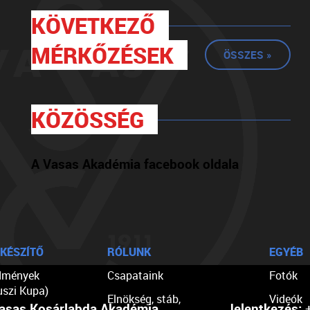
KÖVETKEZŐ
MÉRKŐZÉSEK
ÖSSZES »
KÖZÖSSÉG
A Vasas Akadémia facebook oldala
KÉSZÍTŐ
RÓLUNK
EGYÉB
dmények
Csapataink
Fotók
uszi Kupa)
Elnökség, stáb,
Videók
asas Kosárlabda Akadémia
Jelentkezés:
+