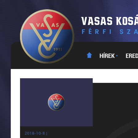
HÍREK
ERE
▼
2018-10-8 |