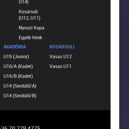
U14)
Kosársuli
(U12, U11)
Nyuszi Kupa
Egyéb hírek
AKADÉMIA
KOSÁRSULI
U19 (Junior)
Vasas U12
U16/A (Kadet)
Vasas U11
U16/B (Kadet)
U14 (Serdülő/A)
U14 (Serdülő/B)
36 70 779 4775