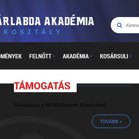
DMÉNYEK
FELNŐTT
AKADÉMIA
KOSÁRSULI
▼
▼
▼
TÁMOGATÁS
Támogassa a VASAS-Pasarét Alapítványt!
TOVÁBB »