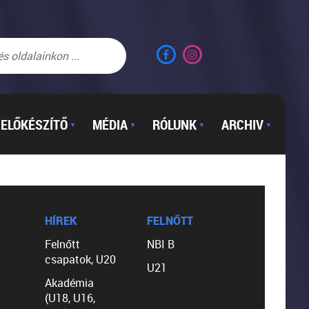
ELŐKÉSZÍTŐ
MÉDIA
RÓLUNK
ARCHIV
▼
▼
▼
▼
HÍREK
FELNŐTT
Felnőtt
NBI B
csapatok, U20
U21
Akadémia
(U18, U16,