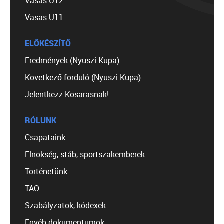
Vasas U12
Vasas U11
ELŐKÉSZÍTŐ
Eredmények (Nyuszi Kupa)
Következő forduló (Nyuszi Kupa)
Jelentkezz Kosarasnak!
RÓLUNK
Csapataink
Elnökség, stáb, sportszakemberek
Történetünk
TAO
Szabályzatok, kódexek
Egyéb dokumentumok