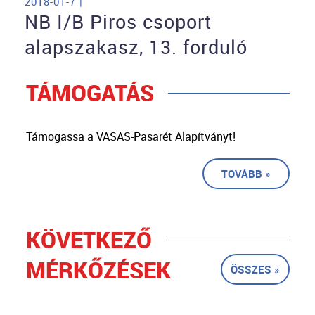
2018-01-7 |
NB I/B Piros csoport
alapszakasz, 13. forduló
TÁMOGATÁS
Támogassa a VASAS-Pasarét Alapítványt!
TOVÁBB »
KÖVETKEZŐ
MÉRKŐZÉSEK
ÖSSZES »