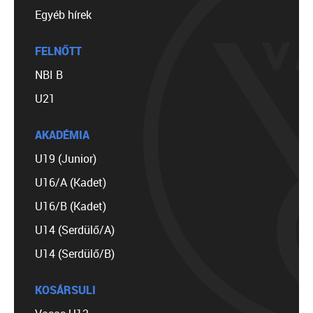
Egyéb hírek
FELNŐTT
NBI B
U21
AKADÉMIA
U19 (Junior)
U16/A (Kadet)
U16/B (Kadet)
U14 (Serdülő/A)
U14 (Serdülő/B)
KOSÁRSULI