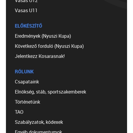
Vasas U12
Vasas U11
ELŐKÉSZÍTŐ
Eredmények (Nyuszi Kupa)
Következő forduló (Nyuszi Kupa)
Jelentkezz Kosarasnak!
RÓLUNK
Csapataink
Elnökség, stáb, sportszakemberek
Történetünk
TAO
Szabályzatok, kódexek
Egyéb dokumentumok