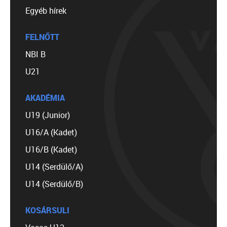
Egyéb hírek
FELNŐTT
NBI B
U21
AKADÉMIA
U19 (Junior)
U16/A (Kadet)
U16/B (Kadet)
U14 (Serdülő/A)
U14 (Serdülő/B)
KOSÁRSULI