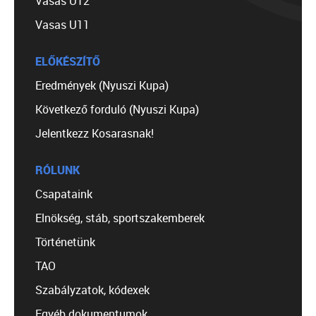
Vasas U12
Vasas U11
ELŐKÉSZÍTŐ
Eredmények (Nyuszi Kupa)
Következő forduló (Nyuszi Kupa)
Jelentkezz Kosarasnak!
RÓLUNK
Csapataink
Elnökség, stáb, sportszakemberek
Történetünk
TAO
Szabályzatok, kódexek
Egyéb dokumentumok