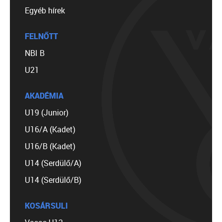
Egyéb hírek
FELNŐTT
NBI B
U21
AKADÉMIA
U19 (Junior)
U16/A (Kadet)
U16/B (Kadet)
U14 (Serdülő/A)
U14 (Serdülő/B)
KOSÁRSULI