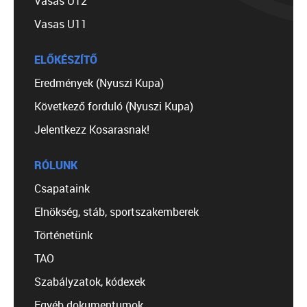
Vasas U12
Vasas U11
ELŐKÉSZÍTŐ
Eredmények (Nyuszi Kupa)
Következő forduló (Nyuszi Kupa)
Jelentkezz Kosarasnak!
RÓLUNK
Csapataink
Elnökség, stáb, sportszakemberek
Történetünk
TAO
Szabályzatok, kódexek
Egyéb dokumentumok