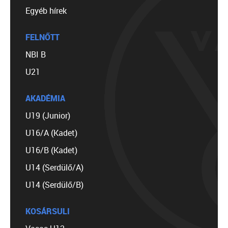
Egyéb hírek
FELNŐTT
NBI B
U21
AKADÉMIA
U19 (Junior)
U16/A (Kadet)
U16/B (Kadet)
U14 (Serdülő/A)
U14 (Serdülő/B)
KOSÁRSULI