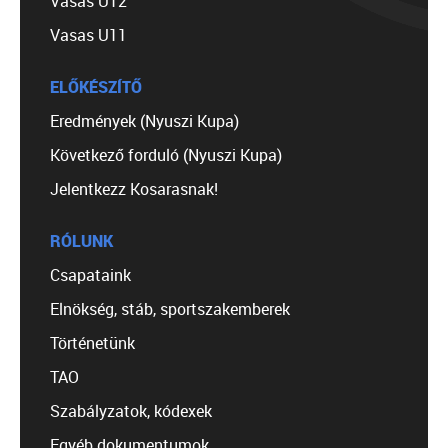
Vasas U12
Vasas U11
ELŐKÉSZÍTŐ
Eredmények (Nyuszi Kupa)
Következő forduló (Nyuszi Kupa)
Jelentkezz Kosarasnak!
RÓLUNK
Csapataink
Elnökség, stáb, sportszakemberek
Történetünk
TAO
Szabályzatok, kódexek
Egyéb dokumentumok