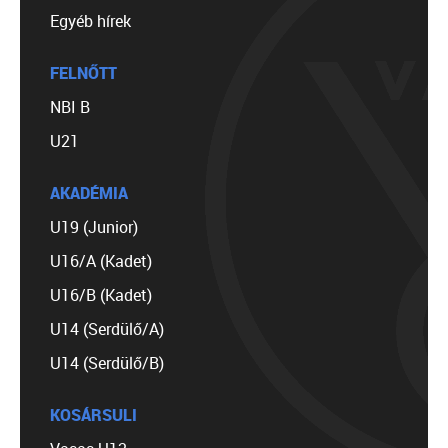
Egyéb hírek
FELNŐTT
NBI B
U21
AKADÉMIA
U19 (Junior)
U16/A (Kadet)
U16/B (Kadet)
U14 (Serdülő/A)
U14 (Serdülő/B)
KOSÁRSULI