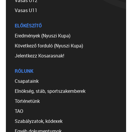
Vasas U12
Vasas U11
ELŐKÉSZÍTŐ
Eredmények (Nyuszi Kupa)
Következő forduló (Nyuszi Kupa)
Jelentkezz Kosarasnak!
RÓLUNK
Csapataink
Elnökség, stáb, sportszakemberek
Történetünk
TAO
Szabályzatok, kódexek
Egyéb dokumentumok