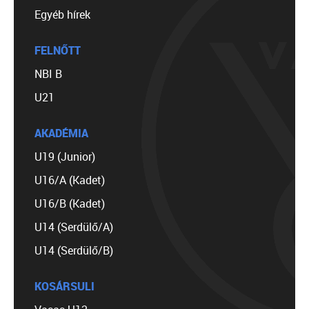
Egyéb hírek
FELNŐTT
NBI B
U21
AKADÉMIA
U19 (Junior)
U16/A (Kadet)
U16/B (Kadet)
U14 (Serdülő/A)
U14 (Serdülő/B)
KOSÁRSULI