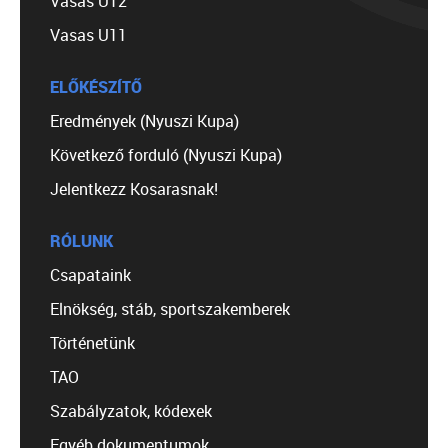
Vasas U12
Vasas U11
ELŐKÉSZÍTŐ
Eredmények (Nyuszi Kupa)
Következő forduló (Nyuszi Kupa)
Jelentkezz Kosarasnak!
RÓLUNK
Csapataink
Elnökség, stáb, sportszakemberek
Történetünk
TAO
Szabályzatok, kódexek
Egyéb dokumentumok