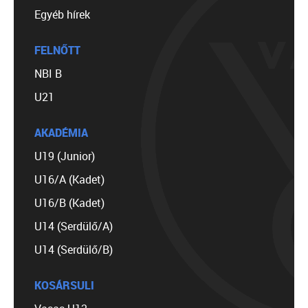
Egyéb hírek
FELNŐTT
NBI B
U21
AKADÉMIA
U19 (Junior)
U16/A (Kadet)
U16/B (Kadet)
U14 (Serdülő/A)
U14 (Serdülő/B)
KOSÁRSULI