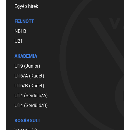
Egyéb hírek
FELNŐTT
NBI B
U21
AKADÉMIA
U19 (Junior)
U16/A (Kadet)
U16/B (Kadet)
U14 (Serdülő/A)
U14 (Serdülő/B)
KOSÁRSULI