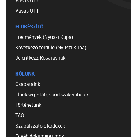
Vasas U12
Vasas U11
ELŐKÉSZÍTŐ
Eredmények (Nyuszi Kupa)
Következő forduló (Nyuszi Kupa)
Jelentkezz Kosarasnak!
RÓLUNK
Csapataink
Elnökség, stáb, sportszakemberek
Történetünk
TAO
Szabályzatok, kódexek
Egyéb dokumentumok