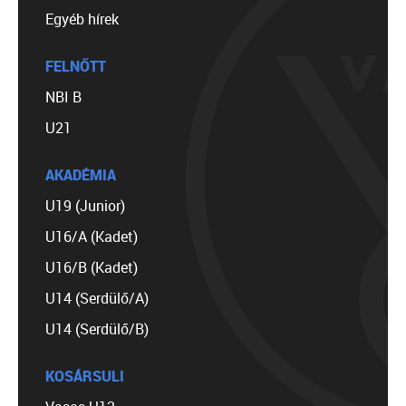
Egyéb hírek
FELNŐTT
NBI B
U21
AKADÉMIA
U19 (Junior)
U16/A (Kadet)
U16/B (Kadet)
U14 (Serdülő/A)
U14 (Serdülő/B)
KOSÁRSULI