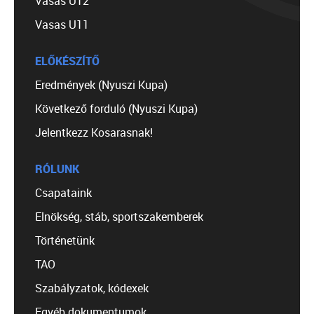
Vasas U12
Vasas U11
ELŐKÉSZÍTŐ
Eredmények (Nyuszi Kupa)
Következő forduló (Nyuszi Kupa)
Jelentkezz Kosarasnak!
RÓLUNK
Csapataink
Elnökség, stáb, sportszakemberek
Történetünk
TAO
Szabályzatok, kódexek
Egyéb dokumentumok