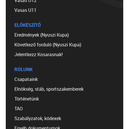
Vasas U12
Vasas U11
ELŐKÉSZÍTŐ
Eredmények (Nyuszi Kupa)
Következő forduló (Nyuszi Kupa)
Jelentkezz Kosarasnak!
RÓLUNK
Csapataink
Elnökség, stáb, sportszakemberek
Történetünk
TAO
Szabályzatok, kódexek
Egyéb dokumentumok