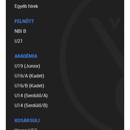
Egyéb hírek
FELNŐTT
NBI B
U21
AKADÉMIA
U19 (Junior)
U16/A (Kadet)
U16/B (Kadet)
U14 (Serdülő/A)
U14 (Serdülő/B)
KOSÁRSULI