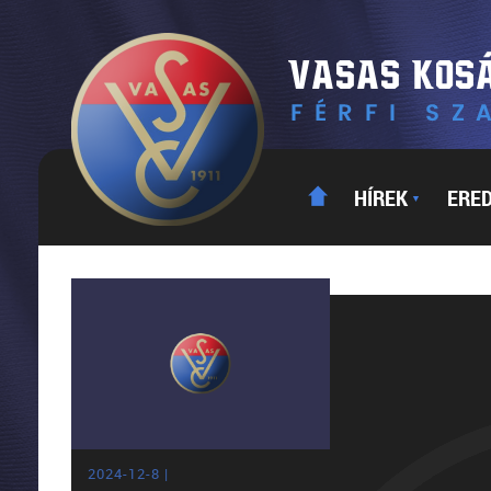
HÍREK
ERE
▼
2024-12-8 |