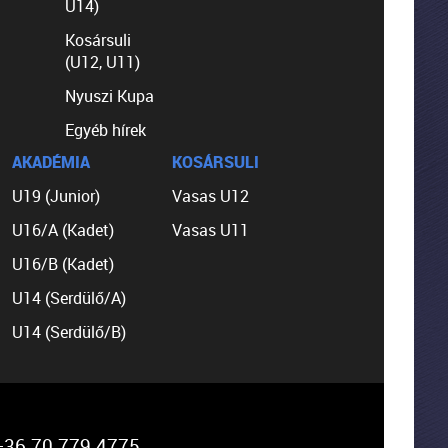
U14)
Kosársuli
(U12, U11)
Nyuszi Kupa
Egyéb hírek
AKADÉMIA
KOSÁRSULI
U19 (Junior)
Vasas U12
U16/A (Kadet)
Vasas U11
U16/B (Kadet)
U14 (Serdülő/A)
U14 (Serdülő/B)
36 70 779 4775