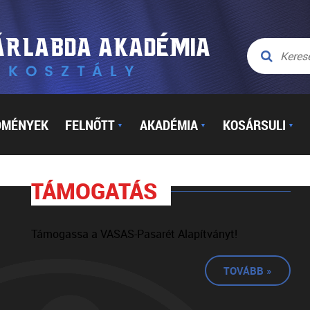
DMÉNYEK
FELNŐTT
AKADÉMIA
KOSÁRSULI
▼
▼
▼
TÁMOGATÁS
Támogassa a VASAS-Pasarét Alapítványt!
TOVÁBB »