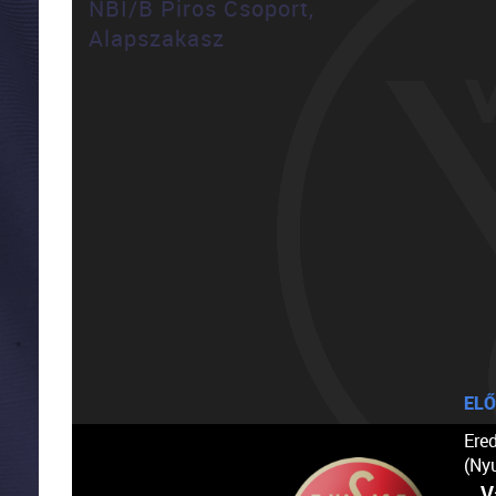
NBI/B Piros Csoport,
Alapszakasz
ELŐ
Ere
(Ny
V