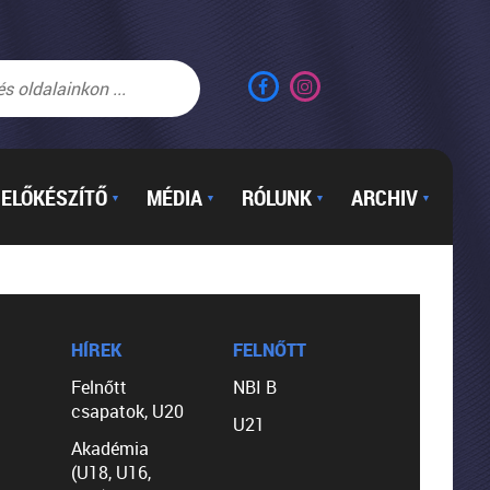
ELŐKÉSZÍTŐ
MÉDIA
RÓLUNK
ARCHIV
▼
▼
▼
▼
HÍREK
FELNŐTT
Felnőtt
NBI B
csapatok, U20
U21
Akadémia
(U18, U16,