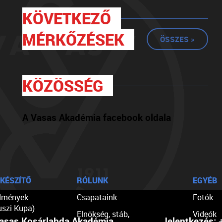
KÖVETKEZŐ
MÉRKŐZÉSEK
ÖSSZES »
KÖZÖSSÉG
A Vasas Akadémia facebook oldala
KÉSZÍTŐ
RÓLUNK
EGYÉB
dmények
Csapataink
Fotók
uszi Kupa)
Elnökség, stáb,
Videók
asas Kosárlabda Akadémia
Jelentkezés:
+