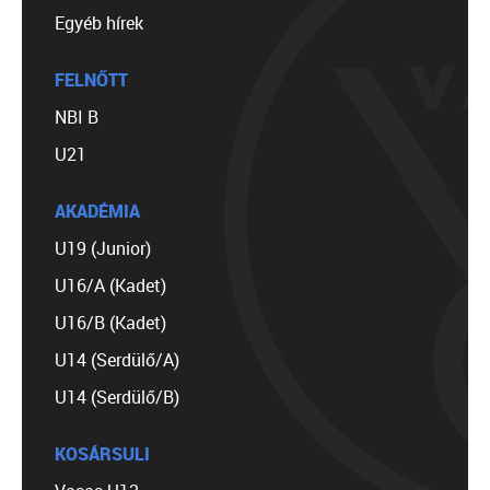
Egyéb hírek
FELNŐTT
NBI B
U21
AKADÉMIA
U19 (Junior)
U16/A (Kadet)
U16/B (Kadet)
U14 (Serdülő/A)
U14 (Serdülő/B)
KOSÁRSULI