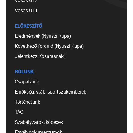
Vasas U12
Vasas U11
ELŐKÉSZÍTŐ
Eredmények (Nyuszi Kupa)
Következő forduló (Nyuszi Kupa)
Jelentkezz Kosarasnak!
RÓLUNK
Csapataink
Elnökség, stáb, sportszakemberek
Történetünk
TAO
Szabályzatok, kódexek
Egyéb dokumentumok