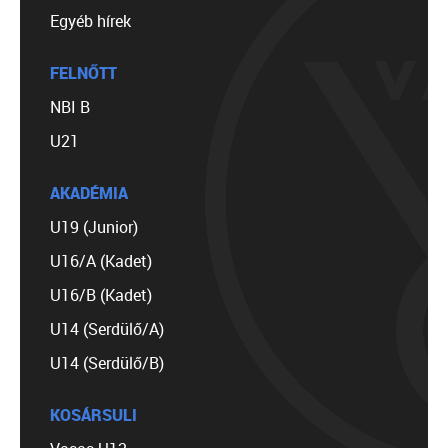
Egyéb hírek
FELNŐTT
NBI B
U21
AKADÉMIA
U19 (Junior)
U16/A (Kadet)
U16/B (Kadet)
U14 (Serdülő/A)
U14 (Serdülő/B)
KOSÁRSULI