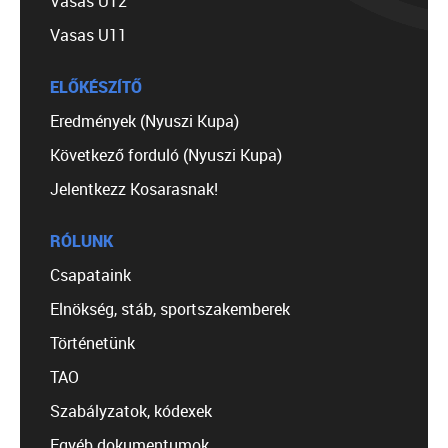
Vasas U12
Vasas U11
ELŐKÉSZÍTŐ
Eredmények (Nyuszi Kupa)
Következő forduló (Nyuszi Kupa)
Jelentkezz Kosarasnak!
RÓLUNK
Csapataink
Elnökség, stáb, sportszakemberek
Történetünk
TAO
Szabályzatok, kódexek
Egyéb dokumentumok