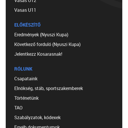
Vasas U12
Vasas U11
ELŐKÉSZÍTŐ
Eredmények (Nyuszi Kupa)
Következő forduló (Nyuszi Kupa)
Jelentkezz Kosarasnak!
RÓLUNK
Csapataink
Elnökség, stáb, sportszakemberek
Történetünk
TAO
Szabályzatok, kódexek
Egyéb dokumentumok