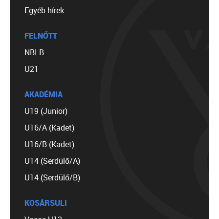
Egyéb hírek
FELNŐTT
NBI B
U21
AKADÉMIA
U19 (Junior)
U16/A (Kadet)
U16/B (Kadet)
U14 (Serdülő/A)
U14 (Serdülő/B)
KOSÁRSULI