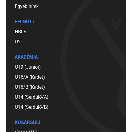
Egyéb hírek
FELNŐTT
NBI B
U21
AKADÉMIA
U19 (Junior)
U16/A (Kadet)
U16/B (Kadet)
U14 (Serdülő/A)
U14 (Serdülő/B)
KOSÁRSULI