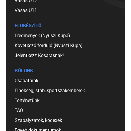
Vasas U12
Vasas U11
ELŐKÉSZÍTŐ
Eredmények (Nyuszi Kupa)
Következő forduló (Nyuszi Kupa)
Jelentkezz Kosarasnak!
RÓLUNK
Csapataink
Elnökség, stáb, sportszakemberek
Történetünk
TAO
Szabályzatok, kódexek
Egyéb dokumentumok