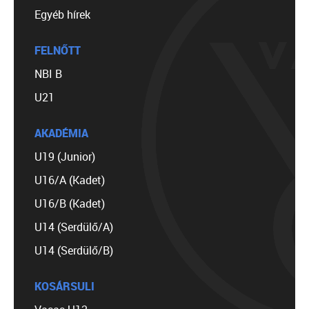
Egyéb hírek
FELNŐTT
NBI B
U21
AKADÉMIA
U19 (Junior)
U16/A (Kadet)
U16/B (Kadet)
U14 (Serdülő/A)
U14 (Serdülő/B)
KOSÁRSULI