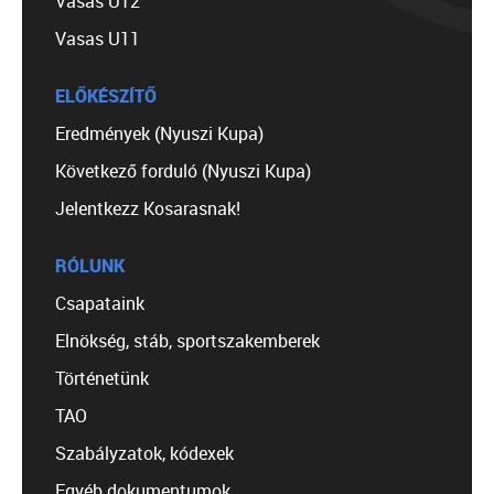
Vasas U12
Vasas U11
ELŐKÉSZÍTŐ
Eredmények (Nyuszi Kupa)
Következő forduló (Nyuszi Kupa)
Jelentkezz Kosarasnak!
RÓLUNK
Csapataink
Elnökség, stáb, sportszakemberek
Történetünk
TAO
Szabályzatok, kódexek
Egyéb dokumentumok