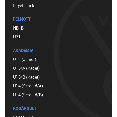
Egyéb hírek
FELNŐTT
NBI B
U21
AKADÉMIA
U19 (Junior)
U16/A (Kadet)
U16/B (Kadet)
U14 (Serdülő/A)
U14 (Serdülő/B)
KOSÁRSULI