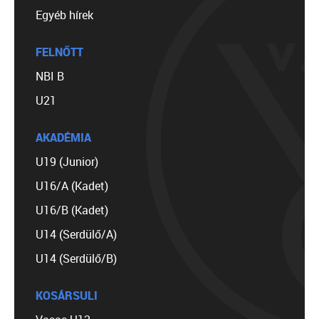
Egyéb hírek
FELNŐTT
NBI B
U21
AKADÉMIA
U19 (Junior)
U16/A (Kadet)
U16/B (Kadet)
U14 (Serdülő/A)
U14 (Serdülő/B)
KOSÁRSULI