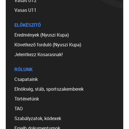
Vasas U12
Vasas U11
ELŐKÉSZÍTŐ
Eredmények (Nyuszi Kupa)
Következő forduló (Nyuszi Kupa)
Jelentkezz Kosarasnak!
RÓLUNK
Csapataink
Elnökség, stáb, sportszakemberek
Történetünk
TAO
Szabályzatok, kódexek
Egyéb dokumentumok