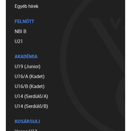
Egyéb hírek
FELNŐTT
NBI B
U21
AKADÉMIA
U19 (Junior)
U16/A (Kadet)
U16/B (Kadet)
U14 (Serdülő/A)
U14 (Serdülő/B)
KOSÁRSULI