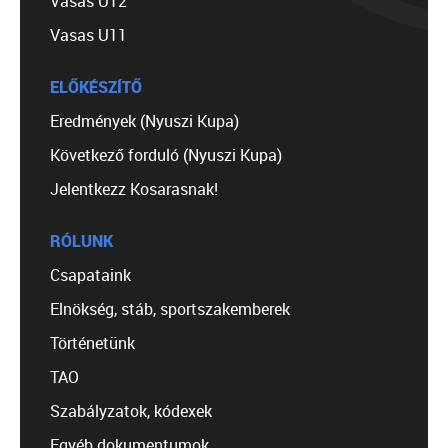
Vasas U12
Vasas U11
ELŐKÉSZÍTŐ
Eredmények (Nyuszi Kupa)
Következő forduló (Nyuszi Kupa)
Jelentkezz Kosarasnak!
RÓLUNK
Csapataink
Elnökség, stáb, sportszakemberek
Történetünk
TAO
Szabályzatok, kódexek
Egyéb dokumentumok