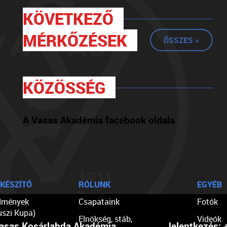
KÖVETKEZŐ
MÉRKŐZÉSEK
ÖSSZES »
KÖZÖSSÉG
A Vasas Akadémia facebook oldala
KÉSZÍTŐ
RÓLUNK
EGYÉB
dmények
Csapataink
Fotók
uszi Kupa)
Elnökség, stáb,
Videók
asas Kosárlabda Akadémia
Jelentkezés:
+