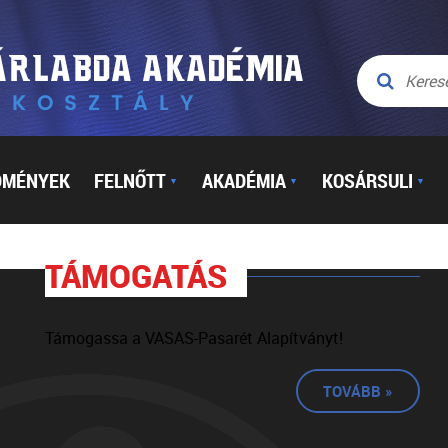
DMÉNYEK
FELNŐTT
AKADÉMIA
KOSÁRSULI
▼
▼
▼
TÁMOGATÁS
Támogassa a VASAS-Pasarét Alapítványt!
TOVÁBB »