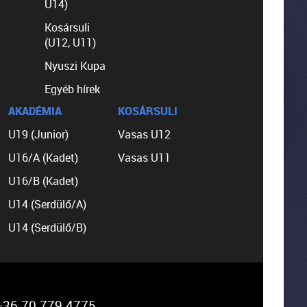
U14)
Kosársuli
(U12, U11)
Nyuszi Kupa
Egyéb hírek
AKADÉMIA
KOSÁRSULI
U19 (Junior)
Vasas U12
U16/A (Kadet)
Vasas U11
U16/B (Kadet)
U14 (Serdülő/A)
U14 (Serdülő/B)
36 70 779 4775