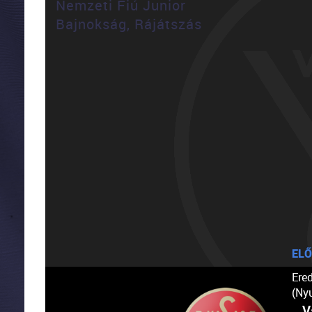
Nemzeti Fiú Junior
Bajnokság, Rájátszás
ELŐ
Ere
(Ny
V