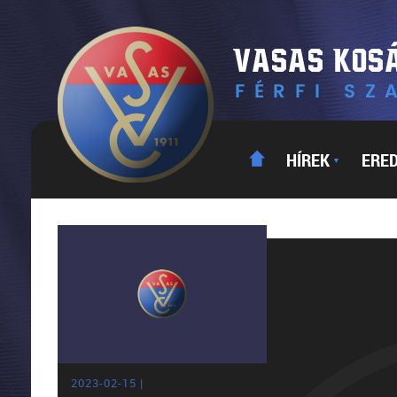
HÍREK
ERE
▼
2023-02-15 |