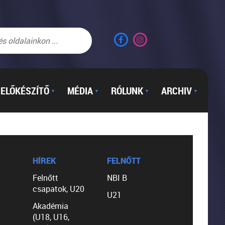
ELŐKÉSZÍTŐ
MÉDIA
RÓLUNK
ARCHIV
▼
▼
▼
▼
HÍREK
FELNŐTT
Felnőtt
NBI B
csapatok, U20
U21
Akadémia
(U18, U16,