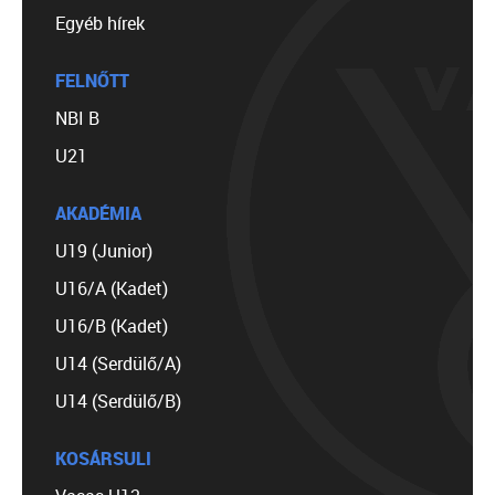
Egyéb hírek
FELNŐTT
NBI B
U21
AKADÉMIA
U19 (Junior)
U16/A (Kadet)
U16/B (Kadet)
U14 (Serdülő/A)
U14 (Serdülő/B)
KOSÁRSULI