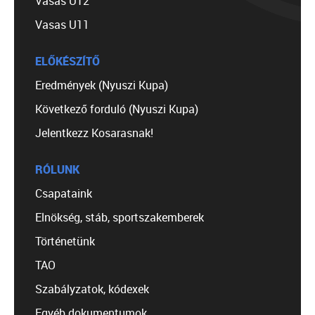
Vasas U12
Vasas U11
ELŐKÉSZÍTŐ
Eredmények (Nyuszi Kupa)
Következő forduló (Nyuszi Kupa)
Jelentkezz Kosarasnak!
RÓLUNK
Csapataink
Elnökség, stáb, sportszakemberek
Történetünk
TAO
Szabályzatok, kódexek
Egyéb dokumentumok