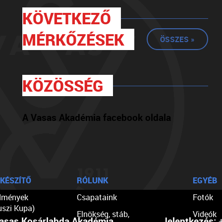
KÖVETKEZŐ
MÉRKŐZÉSEK
ÖSSZES »
KÖZÖSSÉG
A Vasas Akadémia facebook oldala
KÉSZÍTŐ
RÓLUNK
EGYÉB
dmények
Csapataink
Fotók
uszi Kupa)
Elnökség, stáb,
Videók
asas Kosárlabda Akadémia
Jelentkezés:
+