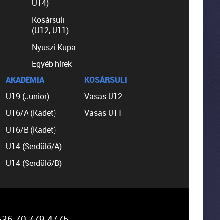
U14)
Kosársuli
(U12, U11)
Nyuszi Kupa
Egyéb hírek
AKADÉMIA
KOSÁRSULI
U19 (Junior)
Vasas U12
U16/A (Kadet)
Vasas U11
U16/B (Kadet)
U14 (Serdülő/A)
U14 (Serdülő/B)
36 70 779 4775