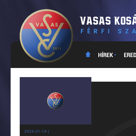
HÍREK
ERE
▼
2026-01-14 |