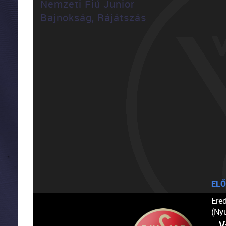
Nemzeti Fiú Junior
Bajnokság, Rájátszás
ELŐ
Ere
(Ny
V