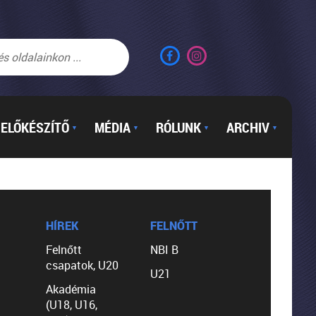
ELŐKÉSZÍTŐ
MÉDIA
RÓLUNK
ARCHIV
▼
▼
▼
▼
HÍREK
FELNŐTT
Felnőtt
NBI B
csapatok, U20
U21
Akadémia
(U18, U16,