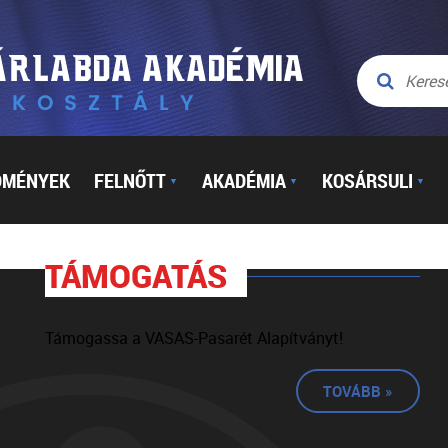
DMÉNYEK
FELNŐTT
AKADÉMIA
KOSÁRSULI
▼
▼
▼
TÁMOGATÁS
Támogassa a VASAS-Pasarét Alapítványt!
TOVÁBB »