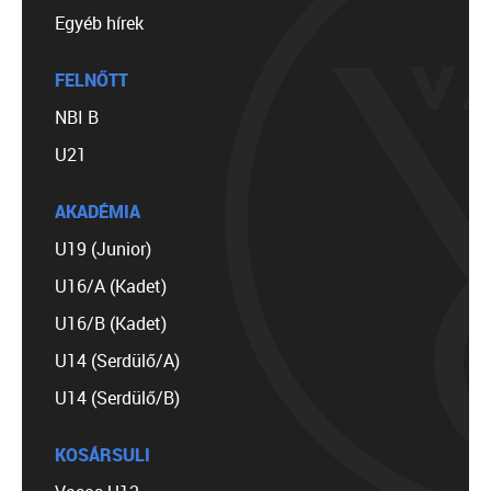
Egyéb hírek
FELNŐTT
NBI B
U21
AKADÉMIA
U19 (Junior)
U16/A (Kadet)
U16/B (Kadet)
U14 (Serdülő/A)
U14 (Serdülő/B)
KOSÁRSULI