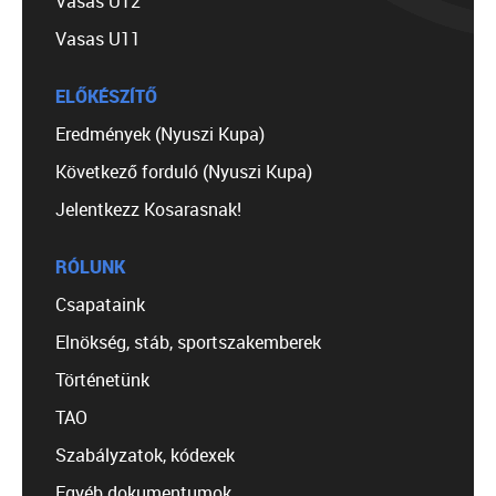
Vasas U12
Vasas U11
ELŐKÉSZÍTŐ
Eredmények (Nyuszi Kupa)
Következő forduló (Nyuszi Kupa)
Jelentkezz Kosarasnak!
RÓLUNK
Csapataink
Elnökség, stáb, sportszakemberek
Történetünk
TAO
Szabályzatok, kódexek
Egyéb dokumentumok