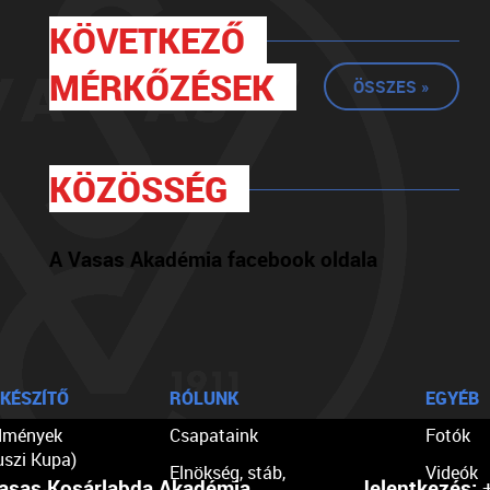
KÖVETKEZŐ
MÉRKŐZÉSEK
ÖSSZES »
KÖZÖSSÉG
A Vasas Akadémia facebook oldala
KÉSZÍTŐ
RÓLUNK
EGYÉB
dmények
Csapataink
Fotók
uszi Kupa)
Elnökség, stáb,
Videók
asas Kosárlabda Akadémia
Jelentkezés:
+