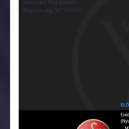
Nemzeti Fiú Kadet
Bajnokság “A” Döntő
ELŐ
Ere
(Ny
V