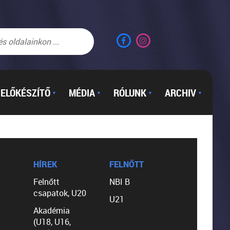
ELŐKÉSZÍTŐ
MÉDIA
RÓLUNK
ARCHIV
▼
▼
▼
▼
HÍREK
FELNŐTT
Felnőtt
NBI B
csapatok, U20
U21
Akadémia
(U18, U16,