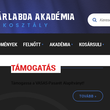
DMÉNYEK
FELNŐTT
AKADÉMIA
KOSÁRSULI
▼
▼
▼
TÁMOGATÁS
Támogassa a VASAS-Pasarét Alapítványt!
TOVÁBB »