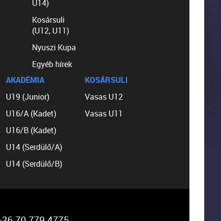
U14)
Kosársuli
(U12, U11)
Nyuszi Kupa
Egyéb hírek
AKADÉMIA
KOSÁRSULI
U19 (Junior)
Vasas U12
U16/A (Kadet)
Vasas U11
U16/B (Kadet)
U14 (Serdülő/A)
U14 (Serdülő/B)
36 70 779 4775