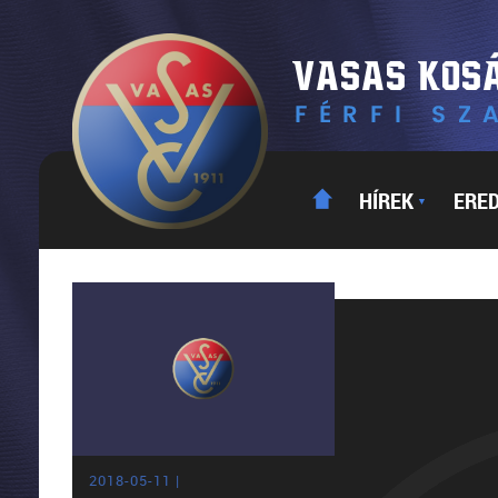
HÍREK
ERE
▼
2018-05-11 |