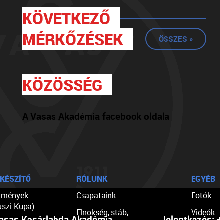
KÖVETKEZŐ
MÉRKŐZÉSEK
ÖSSZES »
KÖZÖSSÉG
A Vasas Akadémia facebook oldala
KÉSZÍTŐ
RÓLUNK
EGYÉB
dmények
Csapataink
Fotók
uszi Kupa)
Elnökség, stáb,
Videók
asas Kosárlabda Akadémia
Jelentkezés:
+