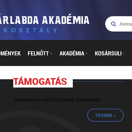
DMÉNYEK
FELNŐTT
AKADÉMIA
KOSÁRSULI
▼
▼
▼
TÁMOGATÁS
Támogassa a VASAS-Pasarét Alapítványt!
TOVÁBB »