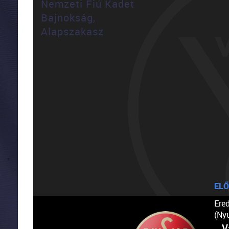
Nemzeti Fiú Kadet
Bajnokság,
Alapszakasz
ELŐ
Ere
(Ny
V