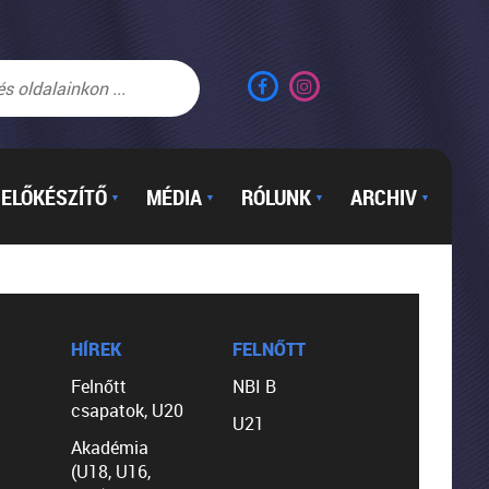
ELŐKÉSZÍTŐ
MÉDIA
RÓLUNK
ARCHIV
▼
▼
▼
▼
HÍREK
FELNŐTT
Felnőtt
NBI B
csapatok, U20
U21
Akadémia
(U18, U16,