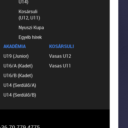
U14)
Kosársuli
(U12, U11)
Nyuszi Kupa
Egyéb hírek
AKADÉMIA
KOSÁRSULI
U19 (Junior)
Vasas U12
U16/A (Kadet)
Vasas U11
U16/B (Kadet)
U14 (Serdülő/A)
U14 (Serdülő/B)
36 70 779 4775