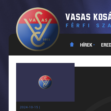
HÍREK
ERE
▼
2024-10-15 |