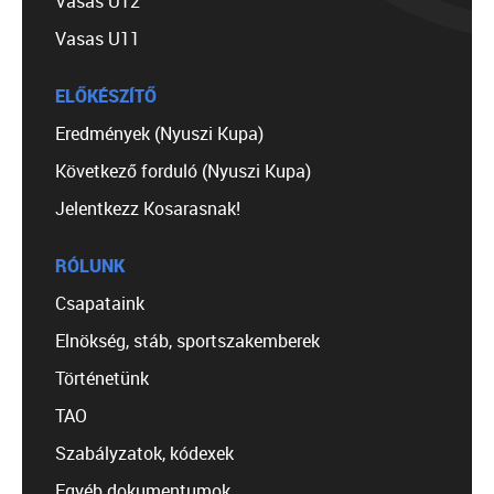
Vasas U12
Vasas U11
ELŐKÉSZÍTŐ
Eredmények (Nyuszi Kupa)
Következő forduló (Nyuszi Kupa)
Jelentkezz Kosarasnak!
RÓLUNK
Csapataink
Elnökség, stáb, sportszakemberek
Történetünk
TAO
Szabályzatok, kódexek
Egyéb dokumentumok