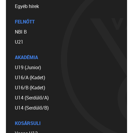
Egyéb hírek
FELNŐTT
NBI B
U21
AKADÉMIA
U19 (Junior)
U16/A (Kadet)
U16/B (Kadet)
U14 (Serdülő/A)
U14 (Serdülő/B)
KOSÁRSULI